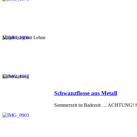
Magdeburg mit Lehne
Eichenlattung
Veröffentlicht
Schwanzflosse aus Metall
am
Sommerzeit ist Badezeit … ACHTUNG! Sch