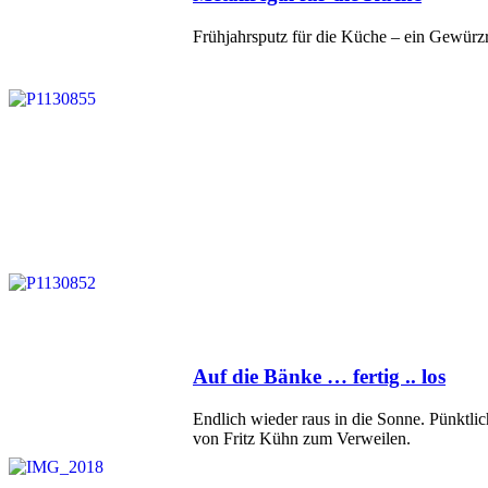
am
Frühjahrsputz für die Küche – ein Gewürz
Veröffentlicht
Auf die Bänke … fertig .. los
am
Endlich wieder raus in die Sonne. Pünktl
von Fritz Kühn zum Verweilen.