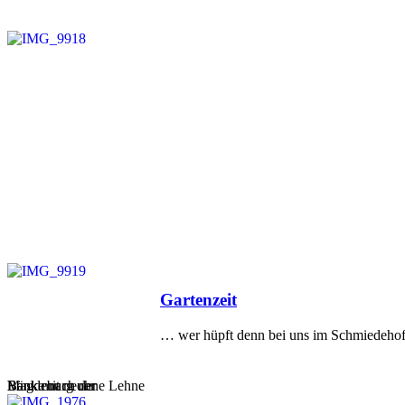
Veröffentlicht
Gartenzeit
am
… wer hüpft denn bei uns im Schmiedeho
Magdeburg ohne Lehne
Bank mit neuer
Bänke nach der