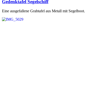
Veröffentlicht
Gedenktafel Segelschiff
scrollen
am
Eine ausgefallene Grabtafel aus Metall mit Segelboot.