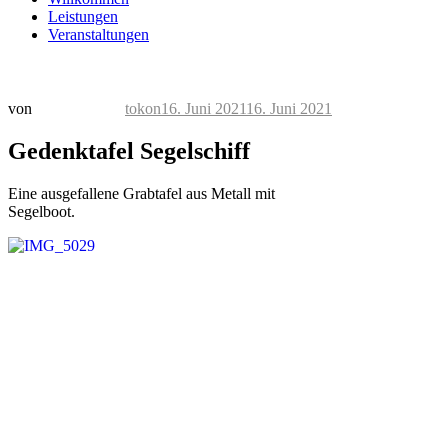
Leistungen
Veranstaltungen
Veröffentlicht
von
tokon
16. Juni 2021
16. Juni 2021
am
Gedenktafel Segelschiff
Eine ausgefallene Grabtafel aus Metall mit
Segelboot.