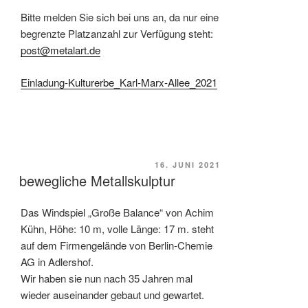
Bitte melden Sie sich bei uns an, da nur eine
begrenzte Platzanzahl zur Verfügung steht:
post@metalart.
de
Einladung-Kulturerbe_Karl-Marx-Allee_2021
VERÖFFENTLICHT
16. JUNI 2021
bewegliche Metallskulptur
AM
Das Windspiel „Große Balance“ von Achim
Kühn, Höhe: 10 m, volle Länge: 17 m. steht
auf dem Firmengelände von Berlin-Chemie
AG in Adlershof.
Wir haben sie nun nach 35 Jahren mal
wieder auseinander gebaut und gewartet.