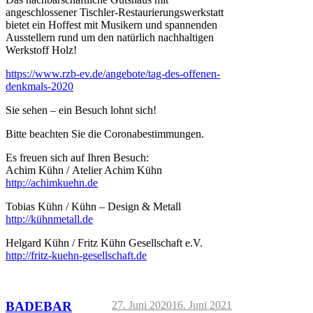
angeschlossener Tischler-Restaurierungswerkstatt
bietet ein Hoffest mit Musikern und spannenden
Ausstellern rund um den natürlich nachhaltigen
Werkstoff Holz!
https://www.rzb-ev.de/angebote/tag-des-offenen-
denkmals-2020
Sie sehen – ein Besuch lohnt sich!
Bitte beachten Sie die Coronabestimmungen.
Es freuen sich auf Ihren Besuch:
Achim Kühn / Atelier Achim Kühn
http://achimkuehn.de
Tobias Kühn / Kühn – Design & Metall
http://kühnmetall.de
Helgard Kühn / Fritz Kühn Gesellschaft e.V.
http://fritz-kuehn-gesellschaft.de
Veröffentlicht
BADEBAR
27. Juni 2020
16. Juni 2021