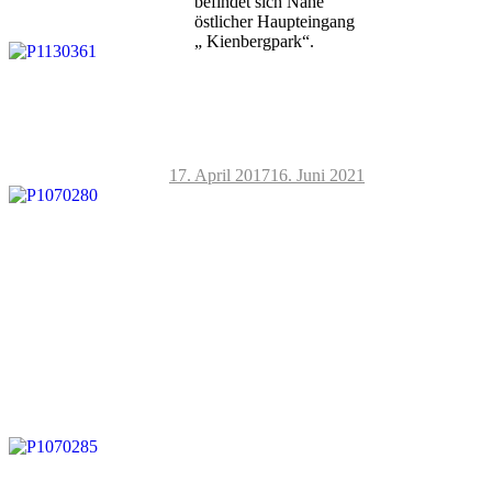
befindet sich Nähe
östlicher Haupteingang
„ Kienbergpark“.
17. April 2017
16. Juni 2021