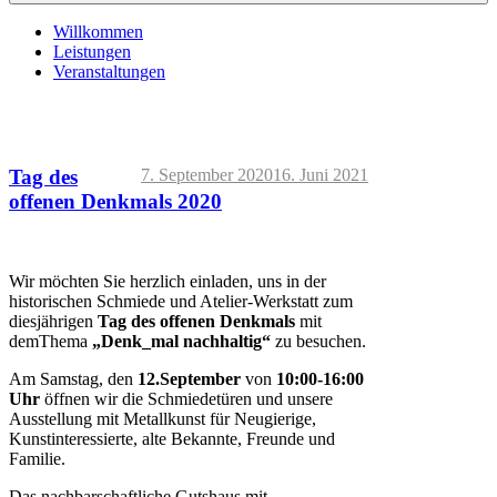
Willkommen
Leistungen
Veranstaltungen
Nach
unten
zum
Inhalt
Veröffentlicht
Tag des
7. September 2020
16. Juni 2021
scrollen
am
offenen Denkmals 2020
Wir möchten Sie herzlich einladen, uns in der
historischen Schmiede und Atelier-Werkstatt zum
diesjährigen
Tag des offenen Denkmals
mit
demThema
„Denk_mal nachhaltig“
zu besuchen.
Am Samstag, den
12.September
von
10:00-16:00
Uhr
öffnen wir die Schmiedetüren und unsere
Ausstellung mit Metallkunst für Neugierige,
Kunstinteressierte, alte Bekannte, Freunde und
Familie.
Das nachbarschaftliche Gutshaus mit