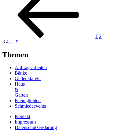
1
2
Seite
Seite
Seite
Nächste
3
4
…
9
Seite
Themen
Auftragsarbeiten
Bänke
Gedenktafeln
Haus
&
Garten
Kleinigkeiten
Schmiedeevents
Kontakt
Impressum
Datenschutzerklärung