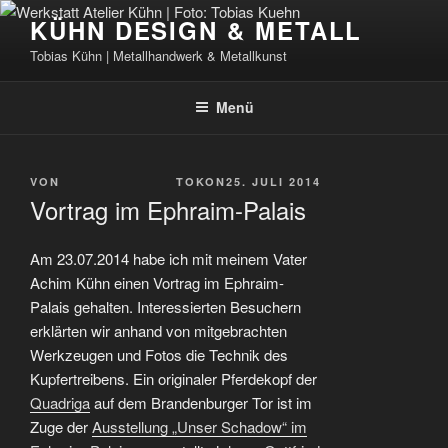
Zum
KÜHN DESIGN & METALL
Inhalt
Tobias Kühn | Metallhandwerk & Metallkunst
springen
Menü
VERÖFFENTLICHT
VON
TOKON
25. JULI 2014
AM
Vortrag im Ephraim-Palais
Am 23.07.2014 habe ich mit meinem Vater
Achim Kühn einen Vortrag im Ephraim-
Palais gehalten. Interessierten Besuchern
erklärten wir anhand von mitgebrachten
Werkzeugen und Fotos die Technik des
Kupfertreibens. Ein originaler Pferdekopf der
Quadriga
auf dem Brandenburger Tor ist im
Zuge der
Ausstellung „Unser Schadow“ im