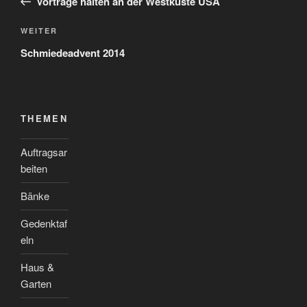
Vorträge halten an der Westküste USA
Nächster
WEITER
Beitrag
Schmiedeadvent 2014
THEMEN
Auftragsar
beiten
Bänke
Gedenktaf
eln
Haus &
Garten