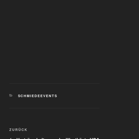
KATEGORIEN
SCHMIEDEEVENTS
Beitragsnavigation
Vorheriger
ZURÜCK
Beitrag