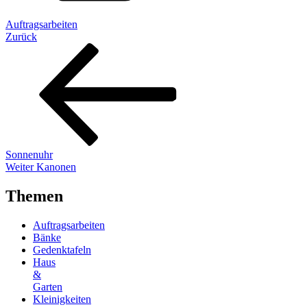
Auftragsarbeiten
Beitragsnavigation
Vorheriger
Zurück
Beitrag
Sonnenuhr
Nächster
Weiter
Kanonen
Beitrag
Themen
Auftragsarbeiten
Bänke
Gedenktafeln
Haus
&
Garten
Kleinigkeiten