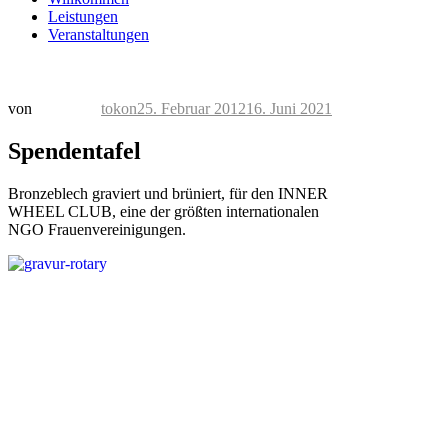
Leistungen
Veranstaltungen
Veröffentlicht
von
tokon
25. Februar 2012
16. Juni 2021
am
Spendentafel
Bronzeblech graviert und brüniert, für den INNER
WHEEL CLUB, eine der größten internationalen
NGO Frauenvereinigungen.