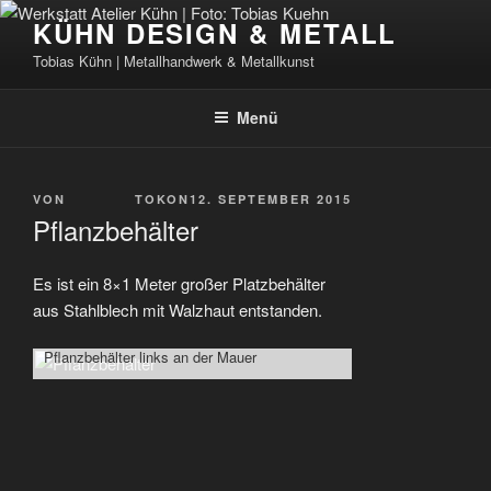
Zum
KÜHN DESIGN & METALL
Inhalt
Tobias Kühn | Metallhandwerk & Metallkunst
springen
Menü
VERÖFFENTLICHT
VON
TOKON
12. SEPTEMBER 2015
AM
Pflanzbehälter
Es ist ein 8×1 Meter großer Platzbehälter
aus Stahlblech mit Walzhaut entstanden.
eingeschwei
Pflanzbehälter links an der Mauer