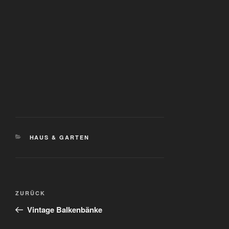
KATEGORIEN
HAUS & GARTEN
Beitragsnavigation
Vorheriger
ZURÜCK
Beitrag
Vintage Balkenbänke