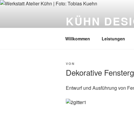
Zum
Inhalt
KÜHN DESI
springen
Tobias Kühn | Metallhandwerk &
Willkommen
Leistungen
VERÖFFENTLICHT
VON
AM
Dekorative Fenstergi
Entwurf und Ausführung von Fen