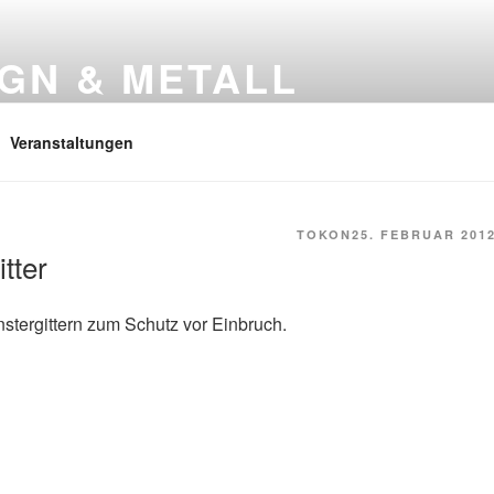
GN & METALL
 Metallkunst
Veranstaltungen
TOKON
25. FEBRUAR 201
tter
stergittern zum Schutz vor Einbruch.