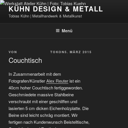
Zum
KÜHN DESIGN & METALL
Inhalt
Tobias Kühn | Metallhandwerk & Metallkunst
springen
Menü
VERÖFFENTLICHT
VON
TOKON
5. MÄRZ 2015
AM
Couchtisch
In Zusammenarbeit mit dem
Fotografen/Künstler
Alex Reuter
ist ein
40cm hoher Couchtisch fertiggeworden.
Geschmiedete massive Stahlbeine
verschraubt mit einer geschliffen und
lasierten 5 cm dicken Eichenholzplatte. Die
Beine sind leicht schräg montiert. Wir
fertigen nach Kundenwunsch Beistelltische,