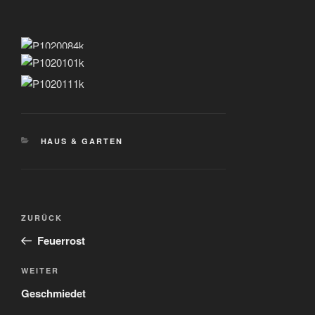
KATEGORIEN
HAUS & GARTEN
Beitragsnavigation
Vorheriger
ZURÜCK
Beitrag
Feuerrost
Nächster
WEITER
Beitrag
Geschmiedet