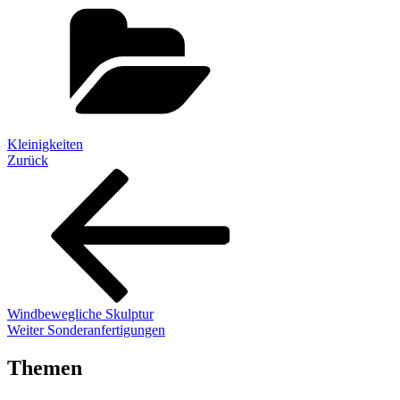
Kategorien
Kleinigkeiten
Beitragsnavigation
Vorheriger
Zurück
Beitrag
Windbewegliche Skulptur
Nächster
Weiter
Sonderanfertigungen
Beitrag
Themen