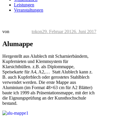
Leistungen
Veranstaltungen
Veröffentlicht
von
tokon
29. Februar 2012
6. Juni 2017
am
Alumappe
Hergestellt aus Alublech mit Scharnierbändern,
Kupfernieten und Klemmsystem für
Klarsichthüllen. z.B. als Diplommappe,
Speisekarte für A4, A2,… Statt Alublech kann z.
B. auch Kupferblech oder gerostetes Stahlblech
verwendet werden. Die erste Mappe aus
Aluminium (im Format 48×63 cm für A2 Blätter)
baute ich 1999 als Präsentationsmappe, mit der ich
die Eignungsprüfung an der Kunsthochschule
bestand.