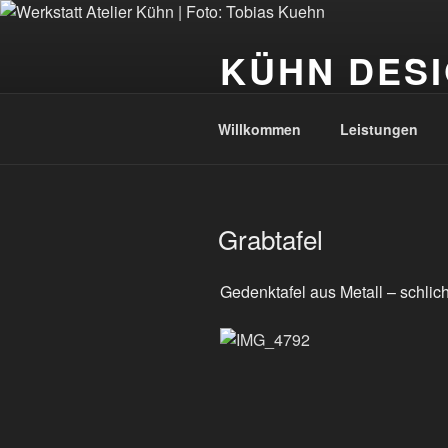
Zum
Inhalt
KÜHN DESI
springen
Tobias Kühn | Metallhandwerk &
Willkommen
Leistungen
VERÖFFENTLICHT
Grabtafel
AM
Gedenktafel aus Metall – schlicht