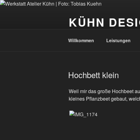
Zum
Inhalt
KÜHN DESI
springen
Tobias Kühn | Metallhandwerk &
Willkommen
Leistungen
VERÖFFENTLICHT
Hochbett klein
AM
Weil mir das große Hochbeet aus
kleines Pflanzbeet gebaut, welc