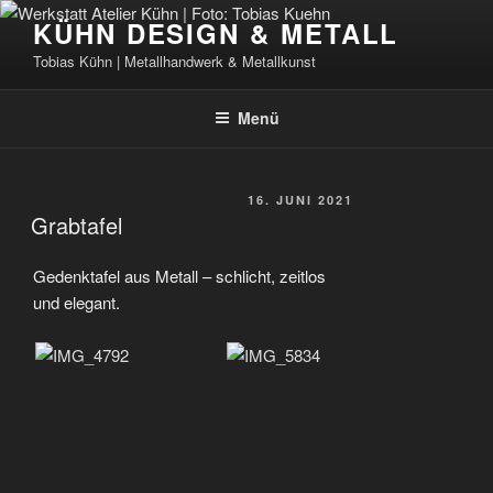
Zum
KÜHN DESIGN & METALL
Inhalt
Tobias Kühn | Metallhandwerk & Metallkunst
springen
Menü
VERÖFFENTLICHT
16. JUNI 2021
Grabtafel
AM
Gedenktafel aus Metall – schlicht, zeitlos
und elegant.